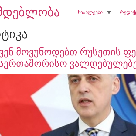
ნმდებლობა
სიახლეები
რედაქ
ტიკა
ვენ მოვუწოდებთ რუსეთის ფე
საერთაშორისო ვალდებულებ